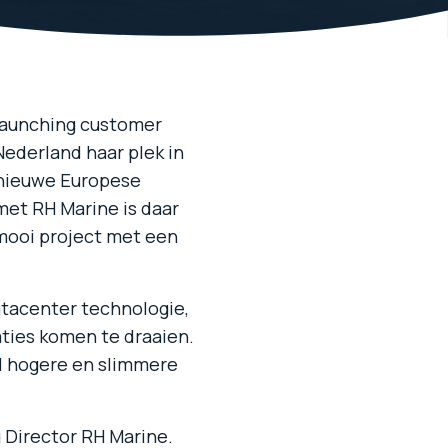
launching customer
Nederland haar plek in
 nieuwe Europese
met RH Marine is daar
mooi project met een
atacenter technologie,
ties komen te draaien.
l hogere en slimmere
g Director RH Marine.