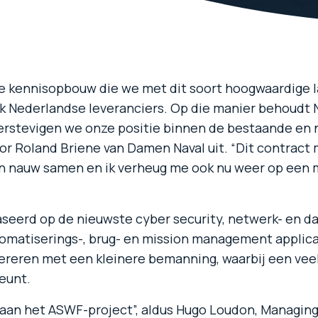
me kennisopbouw die we met dit soort hoogwaardige 
jk Nederlandse leveranciers. Op die manier behoudt 
rstevigen we onze positie binnen de bestaande en
 Roland Briene van Damen Naval uit. “Dit contract 
en nauw samen en ik verheug me ook nu weer op een 
seerd op de nieuwste cyber security, netwerk- en d
omatiserings-, brug- en mission management applica
ereren met een kleinere bemanning, waarbij een vee
eunt.
ge aan het ASWF-project”, aldus Hugo Loudon, Managin