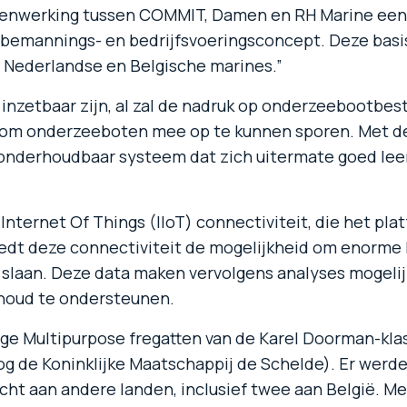
amenwerking tussen COMMIT, Damen en RH Marine een 
t bemannings- en bedrijfsvoeringsconcept. Deze basis
 Nederlandse en Belgische marines.”
nzetbaar zijn, al zal de nadruk op onderzeebootbestr
 om onderzeeboten mee op te kunnen sporen. Met d
 onderhoudbaar systeem dat zich uitermate goed leen
ternet Of Things (IIoT) connectiviteit, die het platfo
biedt deze connectiviteit de mogelijkheid om enorm
slaan. Deze data maken vervolgens analyses mogelij
houd te ondersteunen.
ige Multipurpose fregatten van de Karel Doorman-kla
 de Koninklijke Maatschappij de Schelde). Er werde
ocht aan andere landen, inclusief twee aan België. M