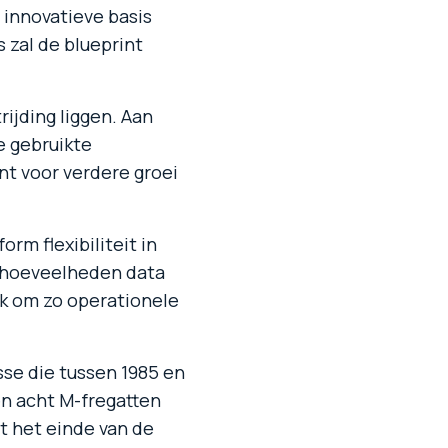
innovatieve basis
 zal de blueprint
ijding liggen. Aan
e gebruikte
t voor verdere groei
rm flexibiliteit in
e hoeveelheden data
k om zo operationele
sse die tussen 1985 en
n acht M-fregatten
et het einde van de