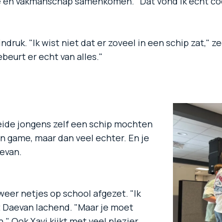
e en vakmanschap samenkomen. "Dat vond ik echt cool,
uk. "Ik wist niet dat er zoveel in een schip zat," zeg
eurt er echt van alles."
eide jongens zelf een schip mochten
en game, maar dan veel echter. En je
aevan.
eer netjes op school afgezet. "Ik
t Daevan lachend. "Maar je moet
" Ook Xavi kijkt met veel plezier