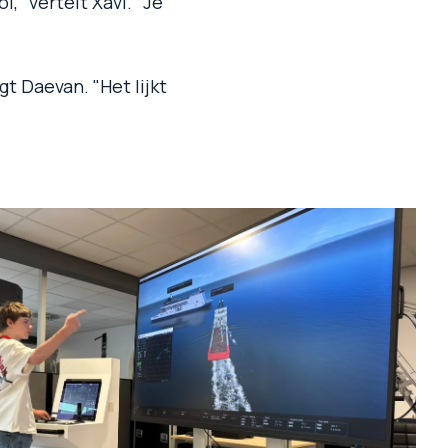
" vertelt Xavi. "Je
t Daevan. "Het lijkt