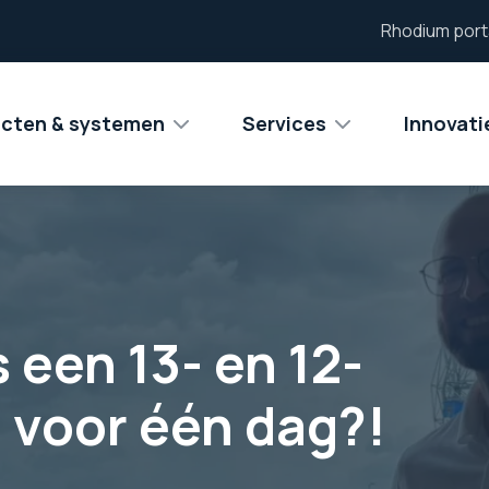
Rhodium port
cten & systemen
Services
Innovat
 een 13- en 12-
n voor één dag?!