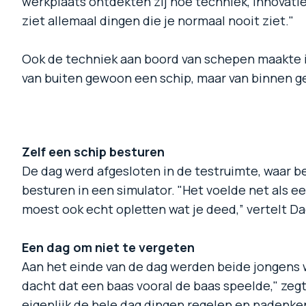
werkplaats ontdekten zij hoe techniek, innovati
ziet allemaal dingen die je normaal nooit ziet."
Ook de techniek aan boord van schepen maakte indr
van buiten gewoon een schip, maar van binnen geb
Zelf een schip besturen
De dag werd afgesloten in de testruimte, waar b
besturen in een simulator. "Het voelde net als e
moest ook echt opletten wat je deed,” vertelt D
Een dag om niet te vergeten
Aan het einde van de dag werden beide jongens w
dacht dat een baas vooral de baas speelde," zeg
eigenlijk de hele dag dingen regelen en nadenken.