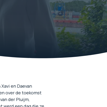
n Xavi en Daevan
ken over de toekomst
van der Pluijm,
et werd een dag die ze