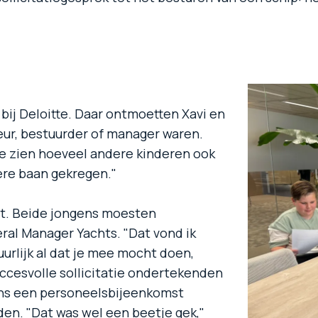
bij Deloitte. Daar ontmoetten Xavi en
eur, bestuurder of manager waren.
e zien hoeveel andere kinderen ook
ere baan gekregen."
nt. Beide jongens moesten
eral Manager Yachts. "Dat vond ik
uurlijk al dat je mee mocht doen,
uccesvolle sollicitatie ondertekenden
ens een personeelsbijeenkomst
den. "Dat was wel een beetje gek,"